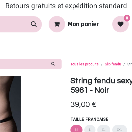
Retours gratuits et expédition standard
0
Mon panier
rques
Produits
Coin Coquin
Tous les produits
Slip fendu
St
String fendu se
5961 - Noir
39,00
€
TAILLE FRANCAISE
M
L
XL
XXL