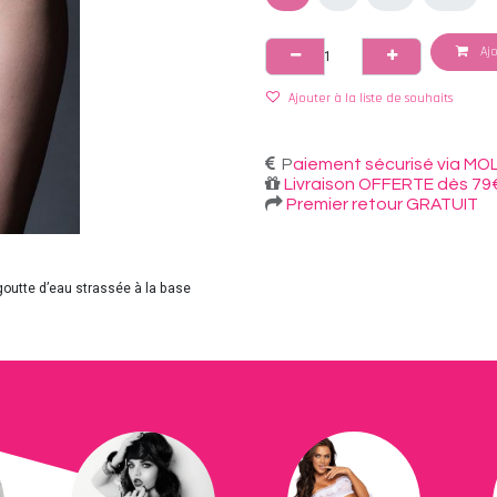
Ajo
Ajouter à la liste de souhaits
P
aiement sécurisé via MOL
Livraison OFFERTE dès 79
Premier retour GRATUIT
goutte d’eau strassée à la base