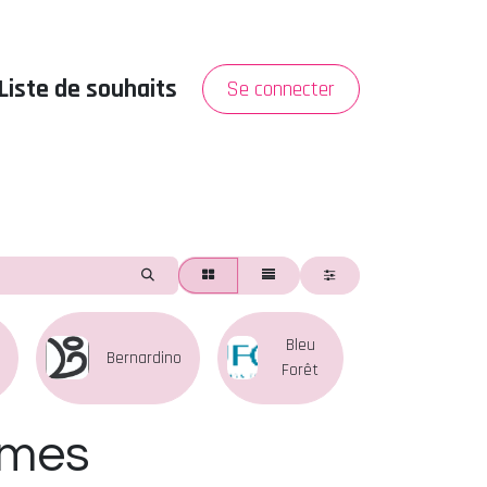
Liste de souhaits
Se connecter
PROMO
A propos
Bleu
Bernardino
Boglietti
Forêt
mmes