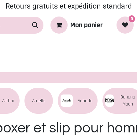
Retours gratuits et expédition standard
0
Mon panier
rques
Produits
Coin Coquin
Banana
Arthur
Aruelle
Aubade
Moon
 boxer et slip pour ho