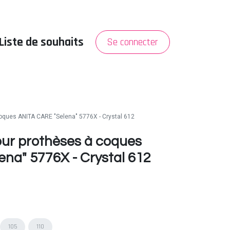
Liste de souhaits
Se connecter
PROMO
A propos
oques ANITA CARE "Selena" 5776X - Crystal 612
our prothèses à coques
na" 5776X - Crystal 612
105
110