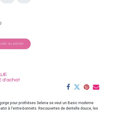
D
uter au panier
LIE
€ d'achat
en-gorge pour prothèses Selena se veut un Basic moderne
satin à l'entre-bonnets. Recouvertes de dentelle douce, les