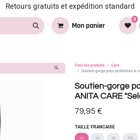
Retours gratuits et expédition standard
0
Mon panier
rques
Produits
Coin Coquin
Tous les produits
Care
Soutien-gorge pour prothèses à c
Soutien-gorge p
ANITA CARE "Sele
79,95
€
TAILLE FRANCAISE
85
90
95
100