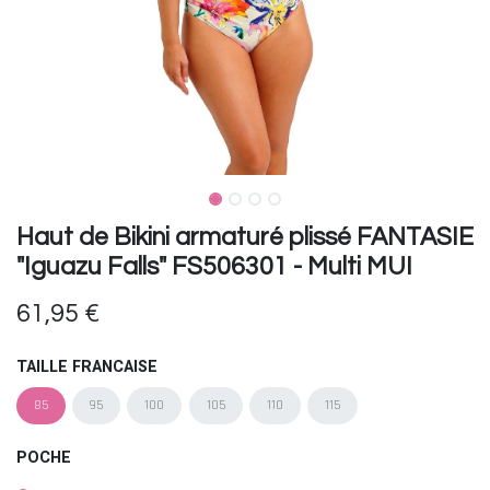
Haut de Bikini armaturé plissé FANTASIE
"Iguazu Falls" FS506301 - Multi MUI
61,95
€
TAILLE FRANCAISE
85
95
100
105
110
115
POCHE