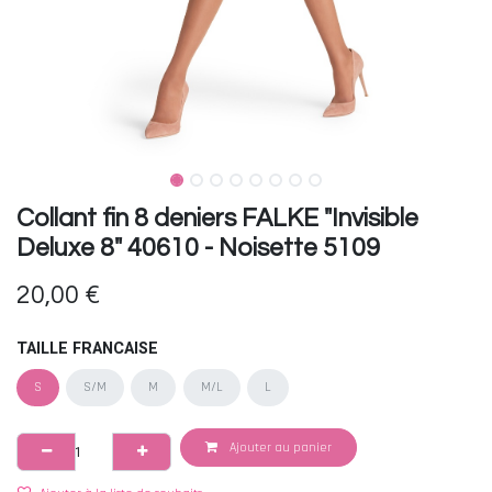
Collant fin 8 deniers FALKE "Invisible
Deluxe 8" 40610 - Noisette 5109
20,00
€
TAILLE FRANCAISE
S
S/M
M
M/L
L
Ajouter au panier