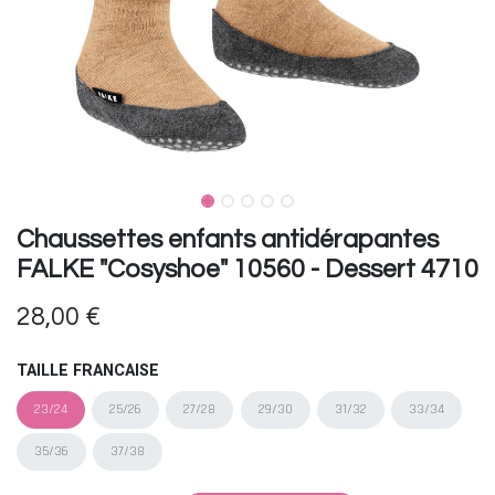
Chaussettes enfants antidérapantes
FALKE "Cosyshoe" 10560 - Dessert 4710
28,00
€
TAILLE FRANCAISE
23/24
25/26
27/28
29/30
31/32
33/34
35/36
37/38