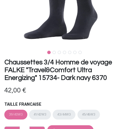
Chaussettes 3/4 Homme de voyage
FALKE "Travel&Comfort Ultra
Energizing" 15734- Dark navy 6370
42,00
€
TAILLE FRANCAISE
39/40W3
41/42W3
43/44W3
45/46W3