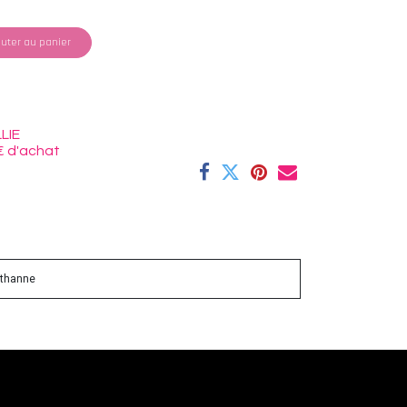
uter au panier
LIE
€ d'achat
sthanne