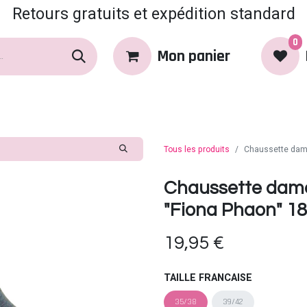
Retours gratuits et expédition standard
0
Mon panier
rques
Produits
Coin Coquin
Tous les produits
Chaussette dame
Chaussette dam
"Fiona Phaon" 18
19,95
€
TAILLE FRANCAISE
35/38
39/42