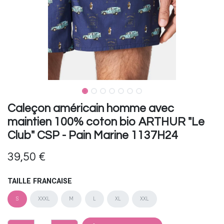
Caleçon américain homme avec
maintien 100% coton bio ARTHUR "Le
Club" CSP - Pain Marine 1137H24
39,50
€
TAILLE FRANCAISE
S
XXXL
M
L
XL
XXL