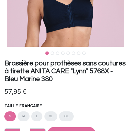
Brassière pour prothèses sans coutures
à tirette ANITA CARE "Lynn" 5768X -
Bleu Marine 380
57,95
€
TAILLE FRANCAISE
S
M
L
XL
XXL