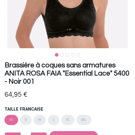
Brassière à coques sans armatures
ANITA ROSA FAIA "Essential Lace" 5400
- Noir 001
64,95
€
TAILLE FRANCAISE
XS
S
M
L
XL
XXL