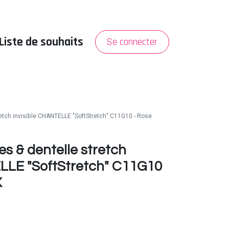
Liste de souhaits
Se connecter
PROMO
A propos
retch invisible CHANTELLE "SoftStretch" C11G10 - Rose
es & dentelle stretch
ELLE "SoftStretch" C11G10
X