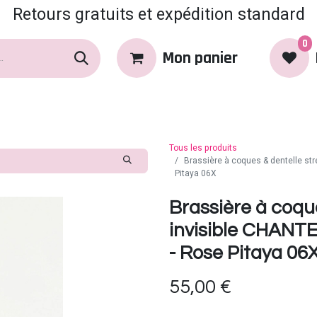
Retours gratuits et expédition standard
0
Mon panier
rques
Produits
Coin Coquin
Tous les produits
Brassière à coques & dentelle st
Pitaya 06X
Brassière à coqu
invisible CHANT
- Rose Pitaya 06
55,00
€