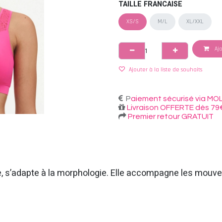
TAILLE FRANCAISE
XS/S
M/L
XL/XXL
Ajo
Ajouter à la liste de souhaits
P
aiement sécurisé via MOL
Livraison OFFERTE dès 79
Premier retour GRATUIT
ible, s’adapte à la morphologie. Elle accompagne les mou