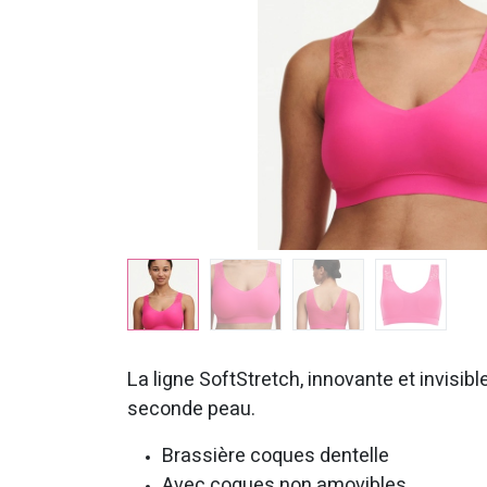
La ligne SoftStretch, innovante et invis
seconde peau.
Brassière coques dentelle
Avec coques non amovibles