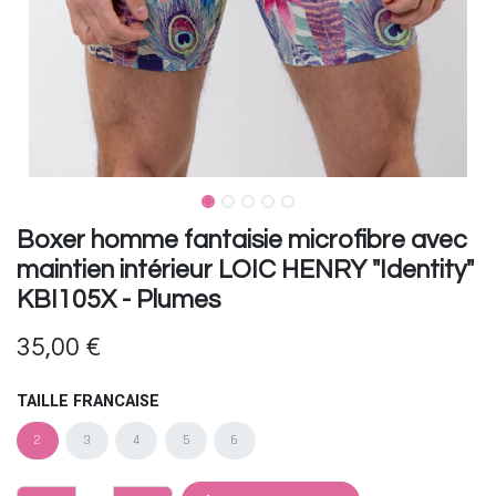
Boxer homme fantaisie microfibre avec
maintien intérieur LOIC HENRY "Identity"
KBI105X - Plumes
35,00
€
TAILLE FRANCAISE
2
3
4
5
6