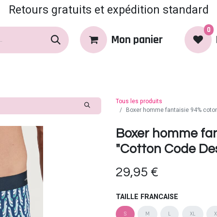
Retours gratuits et expédition standard
0
Mon panier
rques
Produits
Coin Coquin
Tous les produits
Boxer homme fantaisie 94% coton
Boxer homme fan
"Cotton Code Des
29,95
€
TAILLE FRANCAISE
S
M
L
XL
X