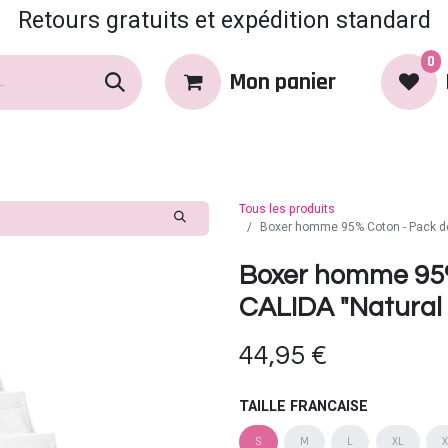
Retours gratuits et expédition standard
0
Mon panier
rques
Produits
Coin Coquin
Tous les produits
Boxer homme 95% Coton - Pack de 
Boxer homme 95%
CALIDA "Natural 
44,95
€
TAILLE FRANCAISE
S
M
L
XL
X