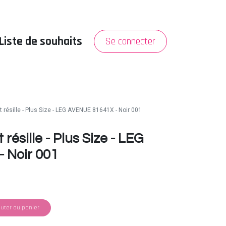
Liste de souhaits
Se connecter
PROMO
A propos
 résille - Plus Size - LEG AVENUE 81641X - Noir 001
résille - Plus Size - LEG
 Noir 001
uter au panier