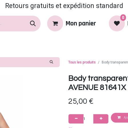
Retours gratuits et expédition standard
0
Mon panier
rques
Produits
Coin Coquin
Tous les produits
Body transparent
Body transparent 
AVENUE 81641X -
25,00
€
Ajo