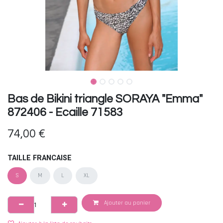
Bas de Bikini triangle SORAYA "Emma"
872406 - Ecaille 71583
74,00
€
TAILLE FRANCAISE
S
M
L
XL
Ajouter au panier