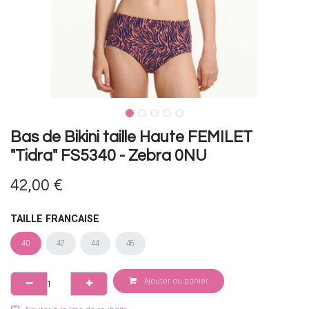
Bas de Bikini taille Haute FEMILET
"Tidra" FS5340 - Zebra 0NU
42,00
€
TAILLE FRANCAISE
40
42
44
46
Ajouter au panier