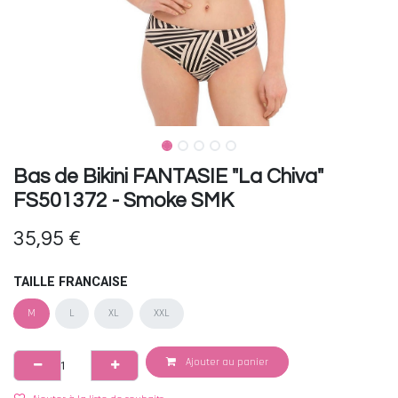
Bas de Bikini FANTASIE "La Chiva"
FS501372 - Smoke SMK
35,95
€
TAILLE FRANCAISE
M
L
XL
XXL
Ajouter au panier