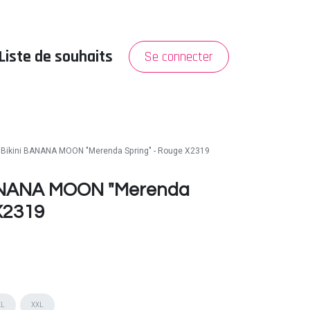
Liste de souhaits
Se connecter
PROMO
A propos
 Bikini BANANA MOON "Merenda Spring" - Rouge X2319
BANANA MOON "Merenda
X2319
XL
XXL