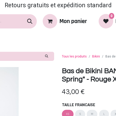
Retours gratuits et expédition standard
0
Mon panier
rques
Produits
Coin Coquin
Tous les produits
Bikini
Bas de
Bas de Bikini 
Spring" - Rouge 
43,00
€
TAILLE FRANCAISE
XS
S
M
L