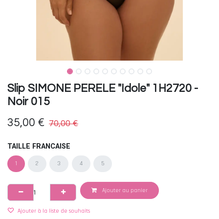
Slip SIMONE PERELE "Idole" 1H2720 -
Noir 015
35,00
€
70,00
€
TAILLE FRANCAISE
1
2
3
4
5
Ajouter au panier
Ajouter à la liste de souhaits