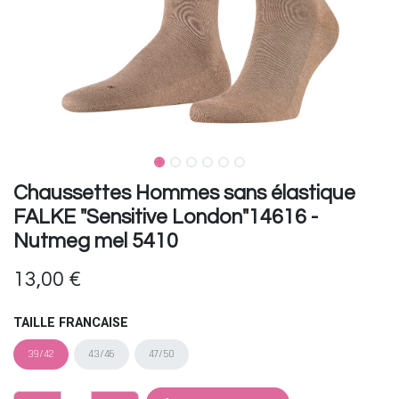
Chaussettes Hommes sans élastique
FALKE "Sensitive London"14616 -
Nutmeg mel 5410
13,00
€
TAILLE FRANCAISE
39/42
43/46
47/50