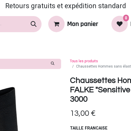
Retours gratuits et expédition standard
0
Mon panier
rques
Produits
Coin Coquin
Tous les produits
Chaussettes Hommes sans élastiq
Chaussettes Hom
FALKE "Sensitive
3000
13,00
€
TAILLE FRANCAISE