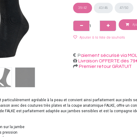
39/42
43/46
47/50
Ajo
Ajouter à la liste de souhaits
P
aiement sécurisé via MOL
Livraison OFFERTE dès 79
Premier retour GRATUIT
t particulièrement agréable à la peau et convient ainsi parfaitement aux pieds se
inaison avec des coutures très plates et la coupe anatomique FALKE, offre un co
n de FALKE est parfaitement adaptée aux jambes sensibles et est la compagne idé
n sur la jambe
ns pression