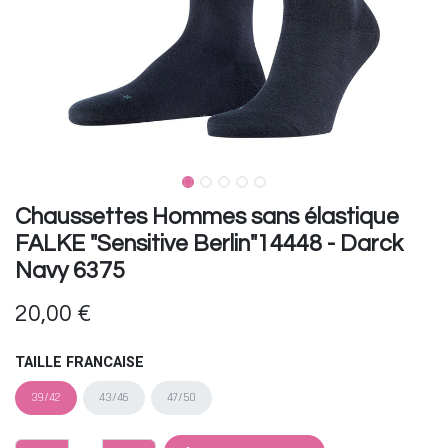
Chaussettes Hommes sans élastique
FALKE "Sensitive Berlin"14448 - Darck
Navy 6375
20,00
€
TAILLE FRANCAISE
39/42
43/46
47/50