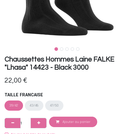
Chaussettes Hommes Laine FALKE
"Lhasa" 14423 - Black 3000
22,00
€
TAILLE FRANCAISE
39/42
43/46
47/50
Ajouter au panier