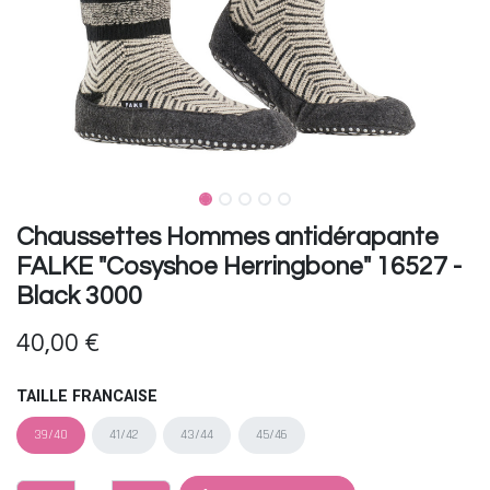
Chaussettes Hommes antidérapante
FALKE "Cosyshoe Herringbone" 16527 -
Black 3000
40,00
€
TAILLE FRANCAISE
39/40
41/42
43/44
45/46