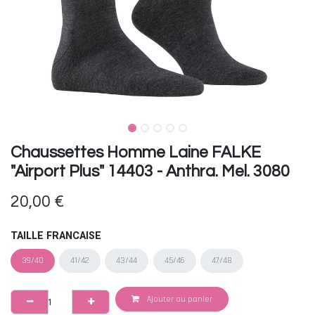
Chaussettes Homme Laine FALKE
"Airport Plus" 14403 - Anthra. Mel. 3080
20,00
€
TAILLE FRANCAISE
39/40
41/42
43/44
45/46
47/48
Ajouter au panier