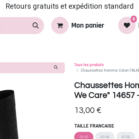
Retours gratuits et expédition standard
0
Mon panier
rques
Produits
Coin Coquin
Tous les produits
Chaussettes Homme Coton FALKE 
Chaussettes Ho
We Care" 14657 -
13,00
€
TAILLE FRANCAISE
39/42
43/46
47/50