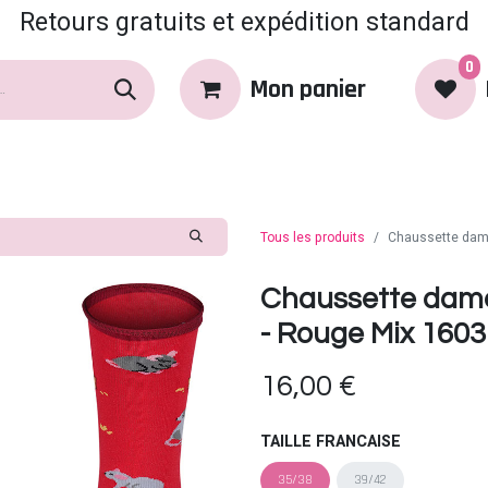
Retours gratuits et expédition standard
0
Mon panier
rques
Produits
Coin Coquin
Tous les produits
Chaussette dam
Chaussette dam
- Rouge Mix 1603
16,00
€
TAILLE FRANCAISE
35/38
39/42