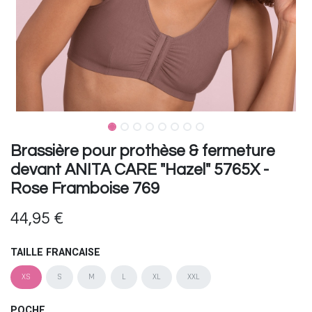
Brassière pour prothèse & fermeture
devant ANITA CARE "Hazel" 5765X -
Rose Framboise 769
44,95
€
TAILLE FRANCAISE
XS
S
M
L
XL
XXL
POCHE