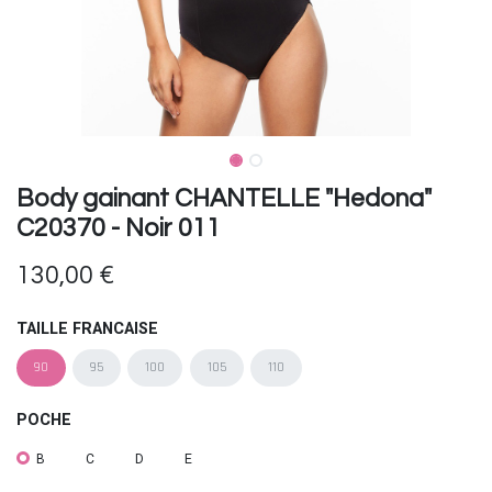
Body gainant CHANTELLE "Hedona"
C20370 - Noir 011
130,00
€
TAILLE FRANCAISE
90
95
100
105
110
POCHE
B
C
D
E