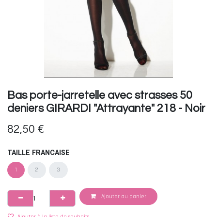
Bas porte-jarretelle avec strasses 50
deniers GIRARDI "Attrayante" 218 - Noir
82,50
€
TAILLE FRANCAISE
1
2
3
Ajouter au panier
Ajouter à la liste de souhaits