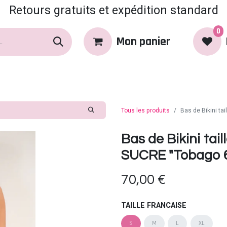
Retours gratuits et expédition standard
0
Mon panier
rques
Produits
Coin Coquin
Tous les produits
Bas de Bikini ta
Bas de Bikini tai
SUCRE "Tobago 61
70,00
€
TAILLE FRANCAISE
S
M
L
XL