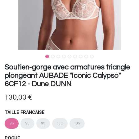
Soutien-gorge avec armatures triangle
plongeant AUBADE "Iconic Calypso"
6CF12 - Dune DUNN
130,00
€
TAILLE FRANCAISE
85
90
95
100
105
POCHE