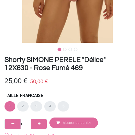
Shorty SIMONE PERELE "Délice"
12X630 - Rose Fumé 469
25,00
€
50,00
€
TAILLE FRANCAISE
1
2
3
4
5
Ajouter au panier